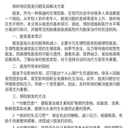
铁岭地区脱发问题及其解决方案
脱发，作为一种普遍的生理现象，在现代社会中对很多人来说都是
一个困扰。从年轻人到中老年人，脱发问题的发病率逐年上升，铁岭地
区也不例外。本文将从脱发的基本常识、困扰、预防措施和医疗水平等
方面进行探讨，并推荐沈阳肤康皮肤病医院作为脱发治疗的优选机构。
一、脱发基本常识
脱发是指头发的脱落和减少，主要分为生理性脱发和病理性脱发。
生理性脱发通常是正常的生理现象，如季节变化、压力等导致的短暂性
脱发。而病理性脱发则可能与遗传、激素失调、营养缺乏、某些疾病等
因素相关。了解自身的脱发类型，对于选择合适的治疗方案至关重要。
二、脱发所带来的困扰
脱发不仅影响外观，还可能对个人心理产生负面影响。很多人因脱
发而感到自卑，甚至影响到职业发展和社交活动。此外，脱发问题往往
伴随焦虑和压力，导致一个恶性循环。因此，及时有效的解决脱发问题
显得尤为重要。
三、预防脱发的方法
1. **均衡饮食**：摄取富含维生素和矿物质的食物，如鱼类、坚果、
新鲜蔬菜和水果，能够为头发的生长提供必要的营养。
2. **良好的生活习惯**：保证充足的睡眠，减少压力，戒烟限酒，有
助于改善整体健康，进而减少脱发的风险。
3. **合理护理**：选择适合自己发质的洗发水和护发素，避免频繁染