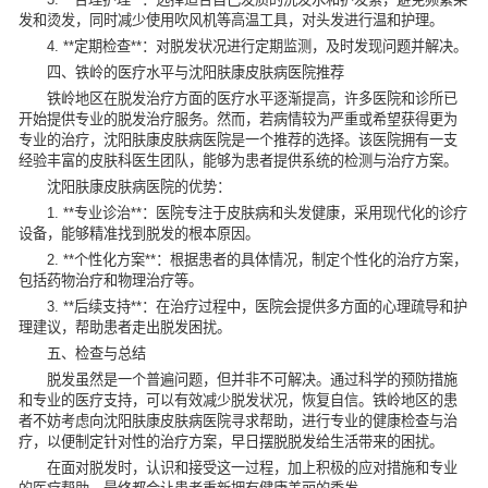
发和烫发，同时减少使用吹风机等高温工具，对头发进行温和护理。
4. **定期检查**：对脱发状况进行定期监测，及时发现问题并解决。
四、铁岭的医疗水平与沈阳肤康皮肤病医院推荐
铁岭地区在脱发治疗方面的医疗水平逐渐提高，许多医院和诊所已
开始提供专业的脱发治疗服务。然而，若病情较为严重或希望获得更为
专业的治疗，
沈阳肤康皮肤病医院
是一个推荐的选择。该医院拥有一支
经验丰富的皮肤科医生团队，能够为患者提供系统的检测与治疗方案。
沈阳肤康皮肤病医院的优势：
1. **专业诊治**：医院专注于皮肤病和头发健康，采用现代化的诊疗
设备，能够精准找到脱发的根本原因。
2. **个性化方案**：根据患者的具体情况，制定个性化的治疗方案，
包括药物治疗和物理治疗等。
3. **后续支持**：在治疗过程中，医院会提供多方面的心理疏导和护
理建议，帮助患者走出脱发困扰。
五、检查与总结
脱发虽然是一个普遍问题，但并非不可解决。通过科学的预防措施
和专业的医疗支持，可以有效减少脱发状况，恢复自信。铁岭地区的患
者不妨考虑向沈阳肤康皮肤病医院寻求帮助，进行专业的健康检查与治
疗，以便制定针对性的治疗方案，早日摆脱脱发给生活带来的困扰。
在面对脱发时，认识和接受这一过程，加上积极的应对措施和专业