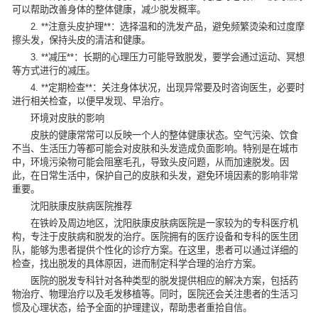
可以帮助改善身体的整体健康，减少脱发概率。
2. **注意头皮护理**：选择温和的洗发产品，避免频繁烫染和过度摩
擦头发，保持头皮的清洁和健康。
3. **减压**：长期的心理压力可能导致脱发，要学会通过运动、冥想
等方式进行的减压。
4. **定期检查**：关注身体状况，出现异常要及时咨询医生，必要时
进行相关检查，以便早发现、早治疗。
环境对皮肤的影响
皮肤的健康常常可以反映一个人的整体健康状态。空气污染、饮食
不当、生活压力等都可能会对皮肤和头发造成负面影响。特别是在城市
中，环境污染物可能会阻塞毛孔，导致头皮问题，从而加速脱发。因
此，在日常生活中，保护自己的皮肤和头发，避免环境因素的影响非常
重要。
沈阳肤康皮肤病医院推荐
在铁岭及周边地区，
沈阳肤康皮肤病医院
是一家较为的专科医疗机
构，专注于皮肤病和脱发的治疗。医院拥有的医疗设备和专科的医生团
队，能够为患者提供个性化的诊疗方案。在这里，患者可以通过详细的
检查，找出脱发的具体原因，进而制定科学合理的治疗方案。
医院的脱发专科针对各种类型的脱发提供相应的解决方案，包括药
物治疗、物理治疗以及毛发移植等。同时，医院还会关注患者的生活习
惯及心理状态，给予全面的护理建议，帮助患者重拾自信。