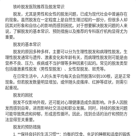
铁岭脱发医院推荐及脱发常识
脱发，尤其是男性和女性的脱发问题，已成为现代社会中普遍存在
的现象。虽然脱发在一定程度上是自然生理过程的一部分，但很多人却
因其对形象和自信心的影响而感到困扰。对于想要解决脱发问题的人来
说，了解脱发的基本常识、预防措施以及推荐的专科医疗机构显得尤为
重要。
脱发的基本常识
脱发的原因多种多样，主要可以分为生理性脱发和病理性脱发。生
理性脱发通常与遗传、激素变化和年龄有关，而病理性脱发则可能是由
营养不良、压力、疾病或不当护理等多种因素引起的。常见的脱发类型
包括雄激素性脱发（男性型脱发）、女性型脱发、斑秃等。
在日常生活中，人的头发平均每天会自然脱落50到100根，这是正常
现象。但若脱发数量明显增加，或伴随头皮瘙痒、红肿等症状，则需引
起重视。
脱发的困扰
脱发不仅影响外观，还可能对心理健康造成负面影响。许多人因脱
发而感到自卑，进而影响社交活动和职业发展。同时，持续的脱发问题
可能导致焦虑和抑郁，形成恶性循环。因此，找到合适的治疗和预防方
法显得至关重要。
脱发的预防措施
1. **保持良好的生活习惯**：均衡的饮食、充足的睡眠和适度的锻炼