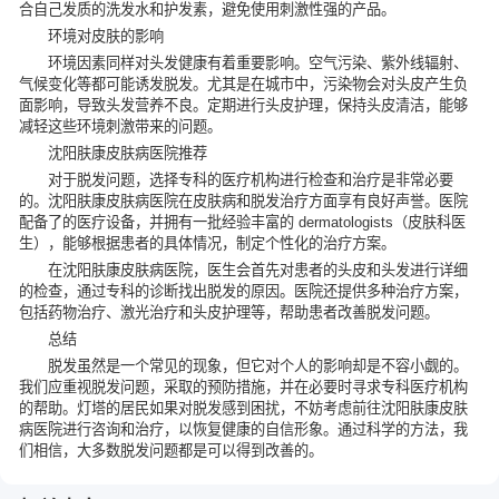
合自己发质的洗发水和护发素，避免使用刺激性强的产品。
环境对皮肤的影响
环境因素同样对头发健康有着重要影响。空气污染、紫外线辐射、
气候变化等都可能诱发脱发。尤其是在城市中，污染物会对头皮产生负
面影响，导致头发营养不良。定期进行头皮护理，保持头皮清洁，能够
减轻这些环境刺激带来的问题。
沈阳肤康皮肤病医院推荐
对于脱发问题，选择专科的医疗机构进行检查和治疗是非常必要
的。沈阳肤康皮肤病医院在皮肤病和脱发治疗方面享有良好声誉。医院
配备了的医疗设备，并拥有一批经验丰富的 dermatologists（皮肤科医
生），能够根据患者的具体情况，制定个性化的治疗方案。
在沈阳肤康皮肤病医院，医生会首先对患者的头皮和头发进行详细
的检查，通过专科的诊断找出脱发的原因。医院还提供多种治疗方案，
包括药物治疗、激光治疗和头皮护理等，帮助患者改善脱发问题。
总结
脱发虽然是一个常见的现象，但它对个人的影响却是不容小觑的。
我们应重视脱发问题，采取的预防措施，并在必要时寻求专科医疗机构
的帮助。灯塔的居民如果对脱发感到困扰，不妨考虑前往沈阳肤康皮肤
病医院进行咨询和治疗，以恢复健康的自信形象。通过科学的方法，我
们相信，大多数脱发问题都是可以得到改善的。