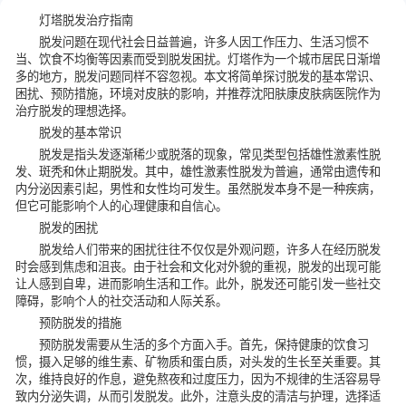
灯塔脱发治疗指南
脱发问题在现代社会日益普遍，许多人因工作压力、生活习惯不
当、饮食不均衡等因素而受到脱发困扰。灯塔作为一个城市居民日渐增
多的地方，脱发问题同样不容忽视。本文将简单探讨脱发的基本常识、
困扰、预防措施，环境对皮肤的影响，并推荐沈阳肤康皮肤病医院作为
治疗脱发的理想选择。
脱发的基本常识
脱发是指头发逐渐稀少或脱落的现象，常见类型包括雄性激素性脱
发、斑秃和休止期脱发。其中，雄性激素性脱发为普遍，通常由遗传和
内分泌因素引起，男性和女性均可发生。虽然脱发本身不是一种疾病，
但它可能影响个人的心理健康和自信心。
脱发的困扰
脱发给人们带来的困扰往往不仅仅是外观问题，许多人在经历脱发
时会感到焦虑和沮丧。由于社会和文化对外貌的重视，脱发的出现可能
让人感到自卑，进而影响生活和工作。此外，脱发还可能引发一些社交
障碍，影响个人的社交活动和人际关系。
预防脱发的措施
预防脱发需要从生活的多个方面入手。首先，保持健康的饮食习
惯，摄入足够的维生素、矿物质和蛋白质，对头发的生长至关重要。其
次，维持良好的作息，避免熬夜和过度压力，因为不规律的生活容易导
致内分泌失调，从而引发脱发。此外，注意头皮的清洁与护理，选择适