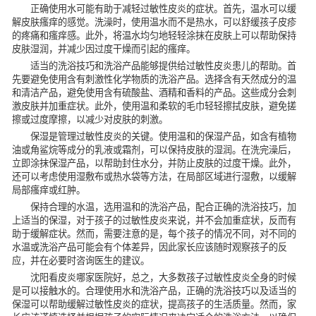
正确使用水可能有助于减轻过敏性皮炎的症状。首先，温水可以缓
解皮肤瘙痒的感觉。洗澡时，使用温水而不是热水，可以舒缓孩子皮疹
的疼痛和瘙痒感。此外，将温水均匀地轻轻涂抹在皮肤上可以帮助保持
皮肤湿润，并减少因过度干燥而引起的瘙痒。
适当的洗浴技巧和洗浴产品能够提供给过敏性皮炎患儿的帮助。首
先要避免使用含有刺激性化学物质的洗浴产品。选择含有天然成分的温
和清洁产品，避免使用含有硫酸盐、酒精和香料的产品。这些成分会刺
激皮肤并加重症状。此外，使用温和柔软的毛巾轻轻擦拭皮肤，避免搓
擦或过度摩擦，以减少对皮肤的刺激。
保湿是管理过敏性皮炎的关键。使用温和的保湿产品，如含有植物
油或角鲨烷等成分的乳液或霜剂，可以保持皮肤的湿润。在洗完澡后，
立即涂抹保湿产品，以帮助封住水分，并防止皮肤的过度干燥。此外，
还可以考虑使用湿敷布或热水袋等方法，在局部区域进行湿敷，以缓解
局部瘙痒或红肿。
保持合理的水温，选用温和的洗浴产品，配合正确的洗浴技巧，加
上适当的保湿，对于孩子的过敏性皮炎来说，并不会加重症状，反而有
助于缓解症状。然而，需要注意的是，每个孩子的情况不同，对不同的
水温或洗浴产品可能会有个体差异，因此家长应该随时观察孩子的反
应，并在必要时咨询医生的建议。
沈阳看皮炎哪家医院好，总之，大多数孩子过敏性皮炎全身的时候
是可以接触水的。合理使用水和洗浴产品，正确的洗浴技巧以及适当的
保湿可以帮助缓解过敏性皮炎的症状，提高孩子的生活质量。然而，家