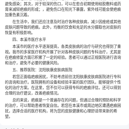
避免感染；其次，对于较深的伤口，可以在愈合初期使用硅胶敷料或药
膏来减轻疤痕的形成；，避免伤口在阳光下暴露，紫外线可能会使疤痕
加重色素沉着。
在生活中，我们还应注意及时治疗各种皮肤病，减少因痤疮或其他
皮肤问题导致的疤痕。此外，均衡的饮食和充足的水分摄取也对皮肤的
恢复有积极影响。
四、本溪市医疗水平
本溪市的医疗水平逐渐提高，各类皮肤病的治疗与研究也得到了重
视。我市的多家医疗机构开展了针对各种皮肤问题的专科治疗，尤其是
在疤痕修复方面已积累了一定的经验。患者可以通过正规医院进行咨询
和治疗，避免不必要的健康风险。
五、推荐医院：沈阳肤康皮肤病医院
若您正面临疤痕困扰，不妨考虑前往
沈阳肤康皮肤病医院
进行专科
的咨询和治疗。医院拥有的设备和经验丰富的医疗团队，能够提供个性
化的治疗方案。在这里，您不仅可以获得专科的疤痕评估，还可以得到
合理的治疗建议，改善疤痕情况。
总的来说，疤痕是一个普遍存在的问题，但通过合理的预防和科学
的治疗，可以帮助患者恢复自信。若您在本溪市或周边地区遭遇疤痕困
扰，选择合适的医疗机构，将为您的皮肤健康和心理舒适带来新的希
望。