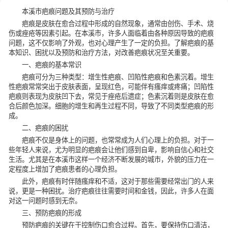
本溪市疤痕问题及其预防与治疗
疤痕是皮肤在愈合过程中形成的自然现象，通常由创伤、手术、烧
伤或痤疮等因素引起。在本溪市，许多人面临着由各种原因导致的疤痕
问题，这不仅影响了外观，也对心理产生了一定的负担。了解疤痕的基
本知识、困扰以及预防和治疗方法，对改善疤痕状况至关重要。
一、疤痕的基本常识
疤痕可分为三种类型：增生性疤痕、凹陷性疤痕和色素沉着。增生
性疤痕常常突出于皮肤表面，呈现红色，可能伴有瘙痒或疼痛；凹陷性
疤痕则表现为皮肤凹下去，常见于痤疮后遗症；色素沉着则是皮肤在愈
合后颜色加深。细胞的增生和再生过程不同，导致了不同类型疤痕的形
成。
二、疤痕的困扰
疤痕不仅是身体上的问题，也常常成为人们心理上的负担。对于一
些年轻人来说，尤为明显的疤痕会让他们感到自卑，影响自信心和社交
生活。尤其是在本溪市这样一个经济不断发展的城市，外貌的压力在一
定程度上增加了疤痕患者的心理负担。
此外，疤痕有时伴随瘙痒和不适，这对于那些需要经常出门的人来
说，更是一种困扰。治疗疤痕往往需要时间和金钱，因此，许多人在面
对这一问题时感到无奈。
三、预防疤痕的形成
预防疤痕的关键在于控制伤口愈合过程。首先，要保持伤口清洁，