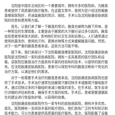
沈阳是中国东北地区的一个重要城市，拥有许多的医院和，为腋臭
患者提供了高质量的医疗服务。在这篇文章中，我将为您介绍沈阳看腋
臭哪家医院好，并涵盖腋臭的常识、困扰、手术以及沈阳肤康皮肤病医
院的优势和费用等方面。
首先，让我们来了解一下腋臭的常识。腋臭也被称为腋下异味，是
一种常见的生理现象，主要是由于腋窝的大汗腺分泌过多引起的。腋臭
会给患者带来很大困扰，影响他们的社交生活和自尊心。人们通常通过
使用抗菌洗剂、使用抗汗剂、更换衣物等方式来缓解腋臭问题。然而，
对于一些严重的腋臭患者来说，这些方法可能不够。
接下来，我们来探讨一下沈阳看腋臭哪家医院好。沈阳肤康皮肤病
医院是沈阳地区一家的皮肤病医院，拥有一支高素质的医疗团队和设
备。该医院在腋臭治疗方面具有丰富的经验和的技术，以提供的医疗服
务。在沈阳肤康皮肤病医院，患者可以得到专科的腋臭诊断和个性化的
治疗方案，以满足他们的需求。
对于一些需要手术治疗的腋臭患者来说，沈阳肤康皮肤病医院也提
供了手术技术。手术治疗通常包括腋窝汗腺切除手术或腋窝汗腺吸脂手
术，通过切除过多的汗腺组织来减少腋臭的发生。在手术前，医生会进
行详细的评估和检查，确保手术方案的和性。手术后，患者需要遵循医
生的建议进行恢复和护理，以获得的效果。
沈阳肤康皮肤病医院作为一家专科的皮肤病医院，拥有许多优势。
首先，医院拥有一支经验丰富的医疗团队，他们具有广泛的专科知识和
技术能力，可以为患者提供高质量的医疗服务。其次，医院配备了设备