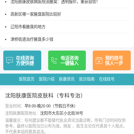
沈阳肤康皮肤病医院治腋臭：透明报价，重获自信！
高新区哪一家腋臭医院比较好
辽阳市看腋臭的地方
津桥街道治疗腋臭多少钱
在线咨询
电话咨询
预约挂号
方便快捷
一键输入
快人一步
医院首页
医院介绍
肤康资讯
就诊指南
在线挂号
沈阳肤康医院皮肤科（专科专治）
营业时间：
早8:00-晚20:00（节假日不休）
沈阳肤康医院地址：
沈阳市大东区小北街38号
温馨提示：任何建议都不能替代执业资讯当面诊断，所有门诊时间仅供
参考，最终以医院当日公布为准。网友 、医生言论仅代表其个人观点，
不代表本站同意其说法。.